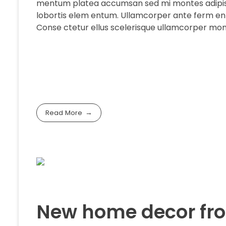
mentum platea accumsan sed mi montes adipisci
lobortis elem entum. Ullamcorper ante ferm ent
Conse ctetur ellus scelerisque ullamcorper mon
Read More
New home decor fr